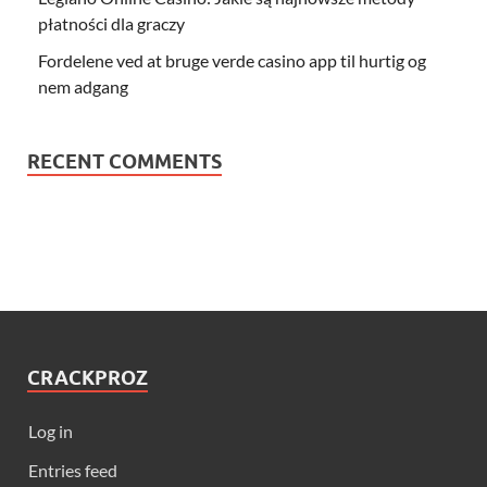
płatności dla graczy
Fordelene ved at bruge verde casino app til hurtig og
nem adgang
RECENT COMMENTS
CRACKPROZ
Log in
Entries feed