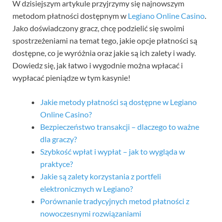
W dzisiejszym artykule przyjrzymy się najnowszym
metodom płatności dostępnym w
Legiano Online Casino
.
Jako doświadczony gracz, chcę podzielić się swoimi
spostrzeżeniami na temat tego, jakie opcje płatności są
dostępne, co je wyróżnia oraz jakie są ich zalety i wady.
Dowiedz się, jak łatwo i wygodnie można wpłacać i
wypłacać pieniądze w tym kasynie!
Jakie metody płatności są dostępne w Legiano
Online Casino?
Bezpieczeństwo transakcji – dlaczego to ważne
dla graczy?
Szybkość wpłat i wypłat – jak to wygląda w
praktyce?
Jakie są zalety korzystania z portfeli
elektronicznych w Legiano?
Porównanie tradycyjnych metod płatności z
nowoczesnymi rozwiązaniami