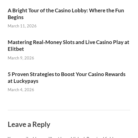
A Bright Tour of the Casino Lobby: Where the Fun
Begins
March 11, 2026
Mastering Real‑Money Slots and Live Casino Play at
Elitbet
March 9, 2026
5 Proven Strategies to Boost Your Casino Rewards
at Luckypays
March 4, 2026
Leave a Reply