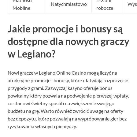
Płatności
1-3 dni
Natychmiastowo
Wys
Mobilne
robocze
Jakie promocje i bonusy są
dostępne dla nowych graczy
w Legiano?
Nowi gracze w Legiano Online Casino mogą liczyć na
atrakcyjne promocje i bonusy, które ułatwiają rozpoczęcie
przygody z grami. Zazwyczaj kasyno oferuje bonus
powitalny, który pozwala na podwojenie pierwszej wpłaty,
co stanowi świetny sposób na zwiększenie swojego
budżetu na grę. Warto również zwrócić uwagę na oferty
bez depozytu, które pozwalają na wypróbowanie gier bez
ryzykowania własnych pieniędzy.