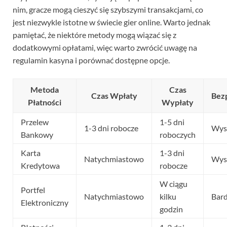
nim, gracze mogą cieszyć się szybszymi transakcjami, co
jest niezwykle istotne w świecie gier online. Warto jednak
pamiętać, że niektóre metody mogą wiązać się z
dodatkowymi opłatami, więc warto zwrócić uwagę na
regulamin kasyna i porównać dostępne opcje.
Metoda
Czas
Czas Wpłaty
Bez
Płatności
Wypłaty
Przelew
1-5 dni
1-3 dni robocze
Wys
Bankowy
roboczych
Karta
1-3 dni
Natychmiastowo
Wys
Kredytowa
robocze
W ciągu
Portfel
Natychmiastowo
kilku
Bar
Elektroniczny
godzin