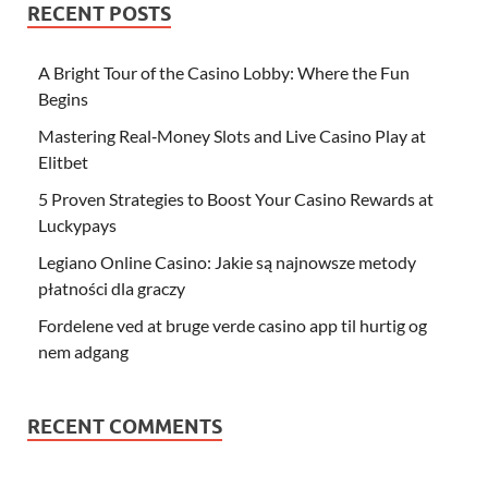
RECENT POSTS
A Bright Tour of the Casino Lobby: Where the Fun
Begins
Mastering Real‑Money Slots and Live Casino Play at
Elitbet
5 Proven Strategies to Boost Your Casino Rewards at
Luckypays
Legiano Online Casino: Jakie są najnowsze metody
płatności dla graczy
Fordelene ved at bruge verde casino app til hurtig og
nem adgang
RECENT COMMENTS